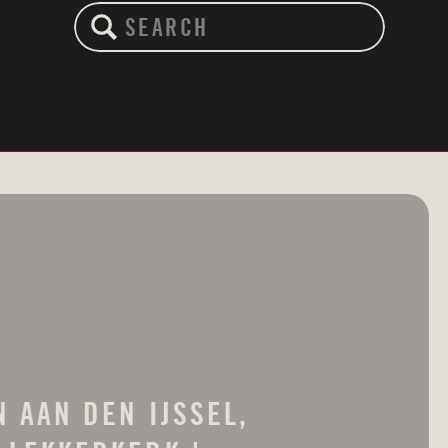
Search
for:
 AAN DEN IJSSEL,